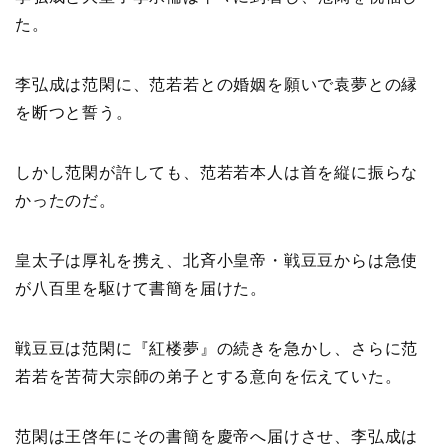
た。
李弘成は范閑に、范若若との婚姻を願いで袁夢との縁
を断つと誓う。
しかし范閑が許しても、范若若本人は首を縦に振らな
かったのだ。
皇太子は厚礼を携え、北斉小皇帝・戦豆豆からは急使
が八百里を駆けて書簡を届けた。
戦豆豆は范閑に『紅楼夢』の続きを急かし、さらに范
若若を苦荷大宗師の弟子とする意向を伝えていた。
范閑は王啓年にその書簡を慶帝へ届けさせ、李弘成は