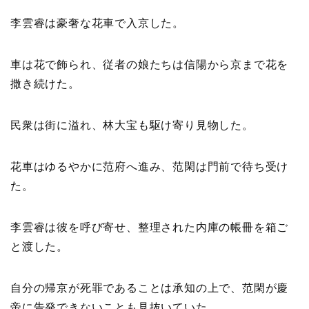
李雲睿は豪奢な花車で入京した。
車は花で飾られ、従者の娘たちは信陽から京まで花を
撒き続けた。
民衆は街に溢れ、林大宝も駆け寄り見物した。
花車はゆるやかに范府へ進み、范閑は門前で待ち受け
た。
李雲睿は彼を呼び寄せ、整理された内庫の帳冊を箱ご
と渡した。
自分の帰京が死罪であることは承知の上で、范閑が慶
帝に告発できないことも見抜いていた。