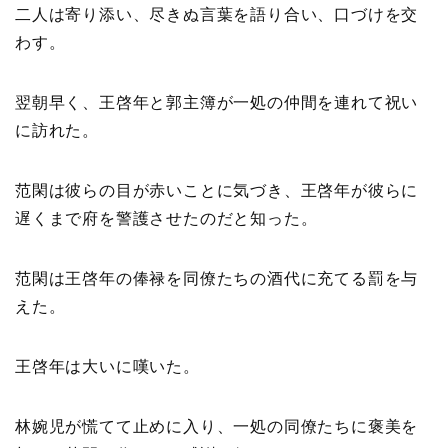
二人は寄り添い、尽きぬ言葉を語り合い、口づけを交
わす。
翌朝早く、王啓年と郭主簿が一処の仲間を連れて祝い
に訪れた。
范閑は彼らの目が赤いことに気づき、王啓年が彼らに
遅くまで府を警護させたのだと知った。
范閑は王啓年の俸禄を同僚たちの酒代に充てる罰を与
えた。
王啓年は大いに嘆いた。
林婉児が慌てて止めに入り、一処の同僚たちに褒美を