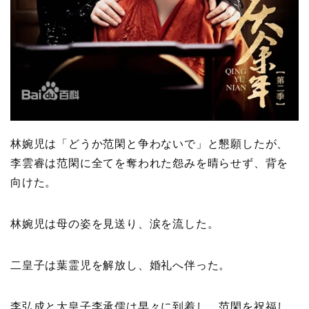
林婉児は「どうか范閑と争わないで」と懇願したが、
李雲睿は范閑に全てを奪われた怨みを晴らせず、背を
向けた。
林婉児は母の姿を見送り、涙を流した。
二皇子は葉霊児を解放し、婚礼へ伴った。
李弘成と大皇子李承儒は早々に到着し、范閑を祝福し