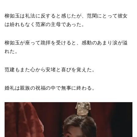
柳如玉は礼法に反すると感じたが、范閑にとって彼女
は紛れもなく范家の主母であった。
柳如玉が座って跪拝を受けると、感動のあまり涙が溢
れた。
范建もまた心から安堵と喜びを覚えた。
婚礼は親族の祝福の中で無事に終わる。