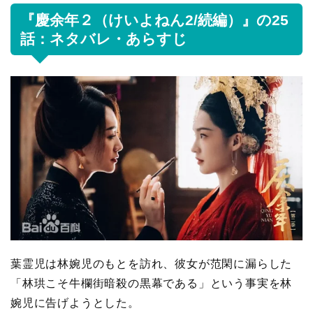
『慶余年２（けいよねん2/続編）』の25
話：ネタバレ・あらすじ
葉霊児は林婉児のもとを訪れ、彼女が范閑に漏らした
「林珙こそ牛欄街暗殺の黒幕である」という事実を林
婉児に告げようとした。