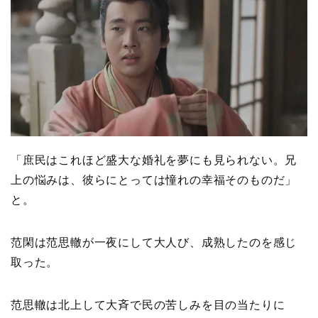
「庶民はこれほど盛大な婚礼を夢にも見られない。兄
上の悩みは、彼らにとっては憧れの幸福そのものだ」
と。
范閑は范思轍が一夜にして大人び、成熟したのを感じ
取った。
范思轍は北上して大斉で民の苦しみを目の当たりに