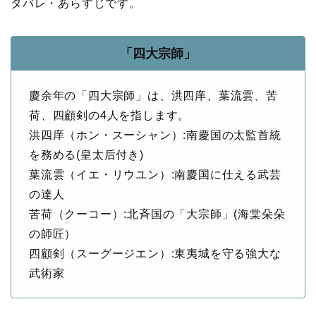
タバレ・あらすじです。
「四大宗師」
慶余年の「四大宗師」は、洪四庠、葉流雲、苦
荷、四顧剣の4人を指します。
洪四庠（ホン・スーシャン）:南慶国の太監首統
を務める(皇太后付き)
葉流雲（イエ・リウユン）:南慶国に仕える武芸
の達人
苦荷（クーコー）:北斉国の「大宗師」(海棠朵朵
の師匠）
四顧剣（スーグージエン）:東夷城を守る強大な
武術家