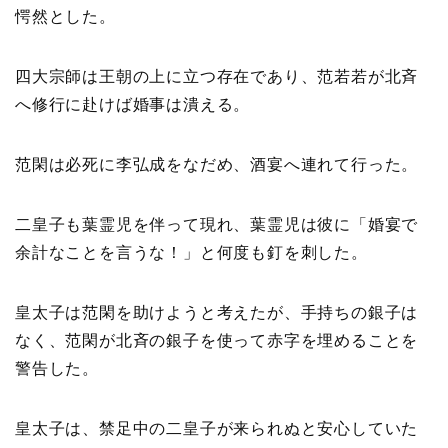
愕然とした。
四大宗師は王朝の上に立つ存在であり、范若若が北斉
へ修行に赴けば婚事は潰える。
范閑は必死に李弘成をなだめ、酒宴へ連れて行った。
二皇子も葉霊児を伴って現れ、葉霊児は彼に「婚宴で
余計なことを言うな！」と何度も釘を刺した。
皇太子は范閑を助けようと考えたが、手持ちの銀子は
なく、范閑が北斉の銀子を使って赤字を埋めることを
警告した。
皇太子は、禁足中の二皇子が来られぬと安心していた