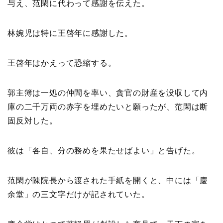
与え、范閑に代わって感謝を伝えた。
林婉児は特に王啓年に感謝した。
王啓年はかえって恐縮する。
郭主簿は一処の仲間を率い、貪官の財産を没収して内
庫の二千万両の赤字を埋めたいと願ったが、范閑は断
固反対した。
彼は「各自、分の務めを果たせばよい」と告げた。
范閑が陳院長から渡された手紙を開くと、中には「慶
余堂」の三文字だけが記されていた。