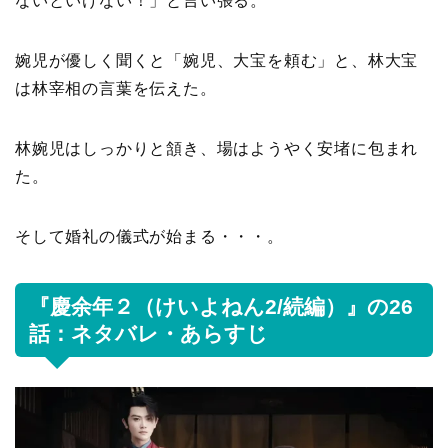
ないといけない！」と言い張る。
婉児が優しく聞くと「婉児、大宝を頼む」と、林大宝
は林宰相の言葉を伝えた。
林婉児はしっかりと頷き、場はようやく安堵に包まれ
た。
そして婚礼の儀式が始まる・・・。
『慶余年２（けいよねん2/続編）』の26
話：ネタバレ・あらすじ