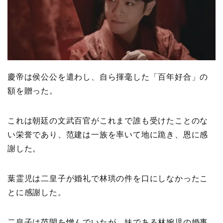
慶帝は侯公公を遣わし、自ら揮毫した「百年好合」の
額を贈った。
これは朝廷の文武百官がこれまで誰も受けたことのな
い栄誉であり、范建は一族を率いて地に跪き、恩に感
謝した。
葉霊児は二皇子が婚礼で林珙の件を口にしなかったこ
とに感謝した。
二皇子は范閑を憎んでいたが、妹である林婉児の婚事