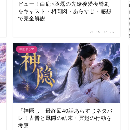
ビュー！白鹿×丞磊の先婚後愛復讐劇
をキャスト・相関図・あらすじ・感想
で完全解説
1
2026-07-23
中国ドラマ
「神隠し」最終回40話あらすじネタバ
レ！古晋と鳳隠の結末・冥起の行動を
考察