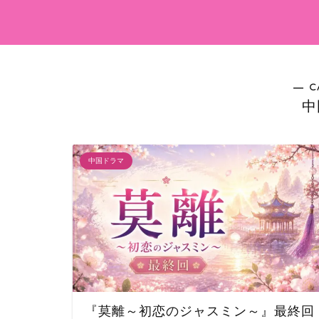
― C
中
中国ドラマ
『莫離～初恋のジャスミン～』最終回