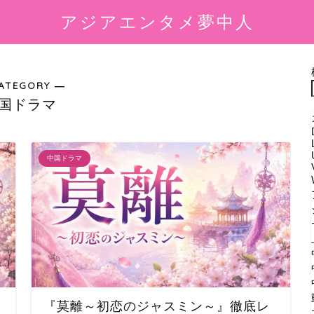
アジアエンタメ夢中人
ATEGORY ―
国ドラマ
中国ドラマ
『莫離～初恋のジャスミン～』徹底レ