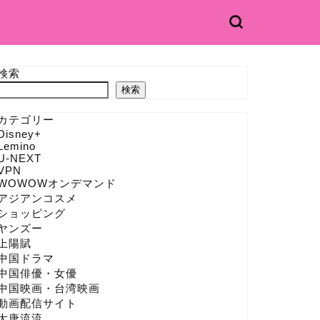
検索
検索
カテゴリー
Disney+
Lemino
U-NEXT
VPN
WOWOWオンデマンド
アジアンコスメ
ショッピング
ヤンズー
上陽賦
中国ドラマ
中国俳優・女優
中国映画・台湾映画
動画配信サイト
大唐流流