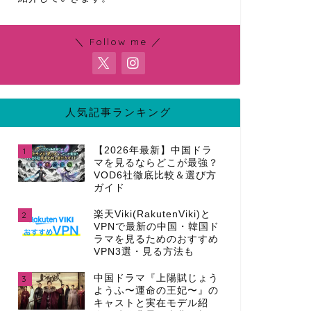
＼ Follow me ／
人気記事ランキング
【2026年最新】中国ドラ
1
マを見るならどこが最強？
VOD6社徹底比較＆選び方
ガイド
楽天Viki(RakutenViki)と
2
VPNで最新の中国・韓国ド
ラマを見るためのおすすめ
VPN3選・見る方法も
中国ドラマ『上陽賦じょう
3
ようふ〜運命の王妃〜』の
キャストと実在モデル紹