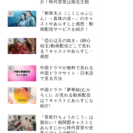
介！時代背景は南北王朝
『斛珠夫人（こくじゅふじ
4
ん）～真珠の涙～』のキャ
ストやあらすじと感想・動
画配信サービスを紹介！
『恋心は玉の如き』(錦心
5
似玉)動画配信どこで見れ
る？キャストやあらすじ・
感想
中国ドラマが無料で見れる
6
中国ドラマサイト・日本語
で見る方法
中国ドラマ『夢華録(むか
7
ろく)』が見れる動画配信
は？キャストとあらすじも
紹介!
『長歌行ちょうかこう』は
8
面白い！相関図キャストと
あらすじから時代背景や史