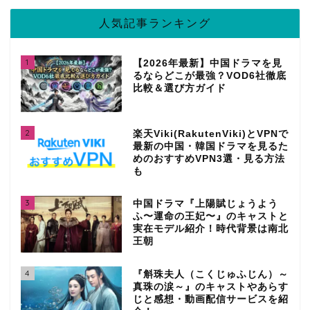
人気記事ランキング
1
【2026年最新】中国ドラマを見
るならどこが最強？VOD6社徹底
比較＆選び方ガイド
2
楽天Viki(RakutenViki)とVPNで
最新の中国・韓国ドラマを見るた
めのおすすめVPN3選・見る方法
も
3
中国ドラマ『上陽賦じょうよう
ふ〜運命の王妃〜』のキャストと
実在モデル紹介！時代背景は南北
王朝
4
『斛珠夫人（こくじゅふじん）～
真珠の涙～』のキャストやあらす
じと感想・動画配信サービスを紹