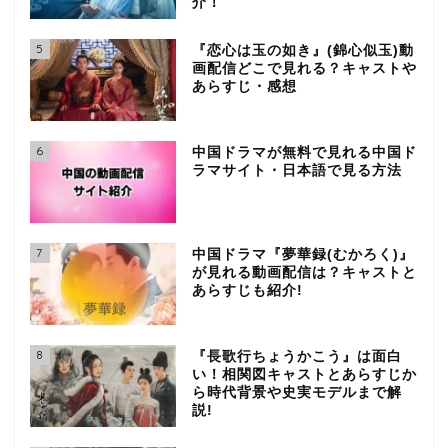
介！
5
『恋心は玉の如き』(錦心似玉)動
画配信どこで見れる？キャストや
あらすじ・感想
6
中国ドラマが無料で見れる中国ド
ラマサイト・日本語で見る方法
7
中国ドラマ『夢華録(むかろく)』
が見れる動画配信は？キャストと
あらすじも紹介!
8
『長歌行ちょうかこう』は面白
い！相関図キャストとあらすじか
ら時代背景や史実モデルまで解
説!