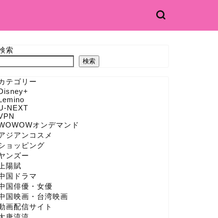
検索
検索
カテゴリー
Disney+
Lemino
U-NEXT
VPN
WOWOWオンデマンド
アジアンコスメ
ショッピング
ヤンズー
上陽賦
中国ドラマ
中国俳優・女優
中国映画・台湾映画
動画配信サイト
大唐流流