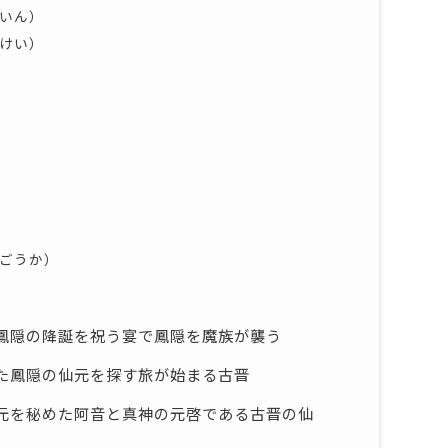
ういん）
んけい）
（ごうか）
鳳隠の降誕を祝う宴で鳳隠を魔族が襲う
た鳳隠の仙元を探す旅が始まる古晋
元を秘めた阿音と真神の元啓である古晋の仙