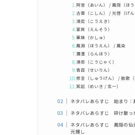
阿音（あいん） / 鳳隠（ほ
古晋（こしん） / 元啓（げ
鴻奕（こうえき）
宴爽（えんそう）
華姝（かしゅ）
鳳淵（ほうえん） / 鳳染
瀾灃（らんほう）
鴻若（こうじゃく）
青霖（せいりん）
修言（しゅうげん） / 敖歌
冥起（めいき / 玄一）
ネタバレあらすじ 始まり：
ネタバレあらすじ 砕け散っ
ネタバレあらすじ 鳳隠の仙
元捜し