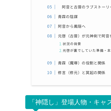
阿音と古晋のラブストーリ
青霖の陰謀
阿音から鳳隠へ
元啓（古晋）が元神剣で阿音
状況の背景
元啓が裏でしていた準備・
青霖（魔尊）の役割と関係
修言（修元）と冥起の関係
「神隠し」登場人物・キャ