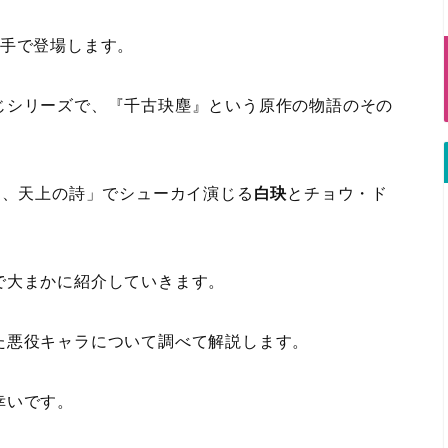
番手で登場します。
じシリーズで、『千古玦塵』という原作の物語のその
愛、天上の詩」でシューカイ演じる
白玦
とチョウ・ド
で大まかに紹介していきます。
た悪役キャラについて調べて解説します。
幸いです。