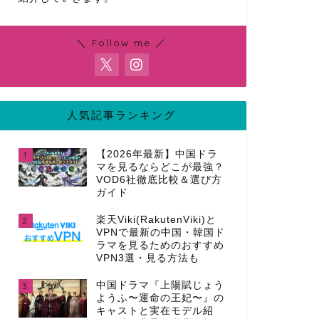
＼ Follow me ／
人気記事ランキング
【2026年最新】中国ドラ
1
マを見るならどこが最強？
VOD6社徹底比較＆選び方
ガイド
楽天Viki(RakutenViki)と
2
VPNで最新の中国・韓国ド
ラマを見るためのおすすめ
VPN3選・見る方法も
中国ドラマ『上陽賦じょう
3
ようふ〜運命の王妃〜』の
キャストと実在モデル紹