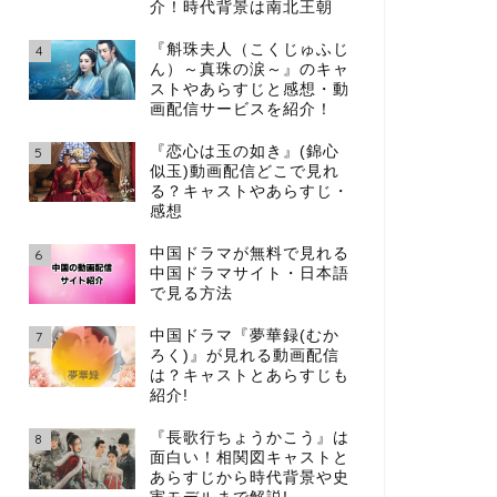
介！時代背景は南北王朝
『斛珠夫人（こくじゅふじ
4
ん）～真珠の涙～』のキャ
ストやあらすじと感想・動
画配信サービスを紹介！
『恋心は玉の如き』(錦心
5
似玉)動画配信どこで見れ
る？キャストやあらすじ・
感想
中国ドラマが無料で見れる
6
中国ドラマサイト・日本語
で見る方法
中国ドラマ『夢華録(むか
7
ろく)』が見れる動画配信
は？キャストとあらすじも
紹介!
『長歌行ちょうかこう』は
8
面白い！相関図キャストと
あらすじから時代背景や史