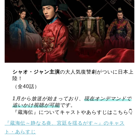
シャオ・ジャン主演
の大人気復讐劇がついに日本上
陸！
（全40話）
1月から放送が始まっており、
現在オンデマンドで
追いかけ視聴が可能
です
。
『蔵海伝』についてキャストやあらすじはこちら👇️
『蔵海伝～静なる炎、宮廷を揺るがす～』のキャス
ト・あらすじ