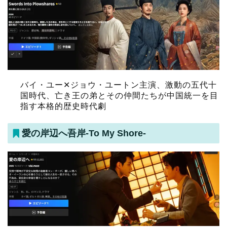
バイ・ユー✕ジョウ・ユートン主演、激動の五代十
国時代、亡き王の弟とその仲間たちが中国統一を目
指す本格的歴史時代劇
愛の岸辺へ吾岸-To My Shore-