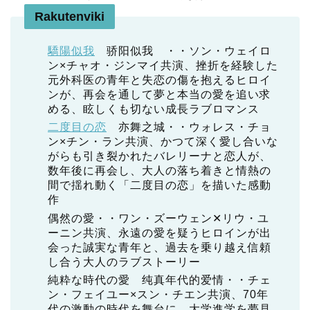
Rakutenviki
驕陽似我
骄阳似我 ・・ソン・ウェイロ
ン×チャオ・ジンマイ共演、挫折を経験した
元外科医の青年と失恋の傷を抱えるヒロイ
ンが、再会を通して夢と本当の愛を追い求
める、眩しくも切ない成長ラブロマンス
二度目の恋
亦舞之城・・ウォレス・チョ
ン×チン・ラン共演、かつて深く愛し合いな
がらも引き裂かれたバレリーナと恋人が、
数年後に再会し、大人の落ち着きと情熱の
間で揺れ動く「二度目の恋」を描いた感動
作
偶然の愛・・ワン・ズーウェン✕リウ・ユ
ーニン共演、永遠の愛を疑うヒロインが出
会った誠実な青年と、過去を乗り越え信頼
し合う大人のラブストーリー
純粋な時代の愛 纯真年代的爱情・・チェ
ン・フェイユー×スン・チエン共演、70年
代の激動の時代を舞台に、大学進学を夢見