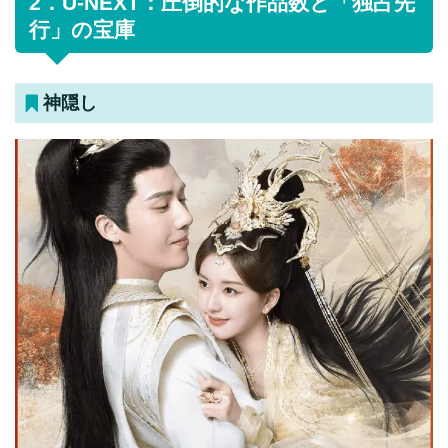
2．U-NEXT：圧倒的な作品数と「独占先
行」の宝庫
神隠し