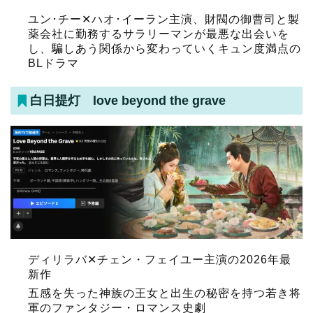
ユン･チー✕ハオ･イーラン主演、財閥の御曹司と製
薬会社に勤務するサラリーマンが最悪な出会いを
し、騙しあう関係から変わっていくキュン度満点の
BLドラマ
白日提灯 love beyond the grave
ディリラバ✕チェン・フェイユー主演の2026年最
新作
五感を失った神族の王女と出生の秘密を持つ若き将
軍のファンタジー・ロマンス史劇