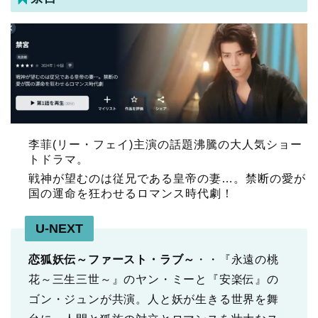
李菲(リー・フェイ)主演の話題沸騰の大人気ショー
トドラマ。
戦神が望むのは従兄である皇帝の妻…。禁断の愛が
国の運命を狂わせるロマンス時代劇！
U-NEXT
恋狐妖伝～ファースト・ラブ～
・・『永遠の桃
花～三生三世～』のヤン・ミーと『安楽伝』の
ゴン・ジュンが共演。人と妖が生きる世界を舞