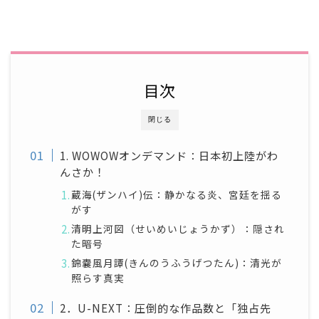
目次
閉じる
1. WOWOWオンデマンド：日本初上陸がわ
んさか！
蔵海(ザンハイ)伝：静かなる炎、宮廷を揺る
がす
清明上河図（せいめいじょうかず）：隠され
た暗号
錦嚢風月譚(きんのうふうげつたん)：清光が
照らす真実
2．U-NEXT：圧倒的な作品数と「独占先