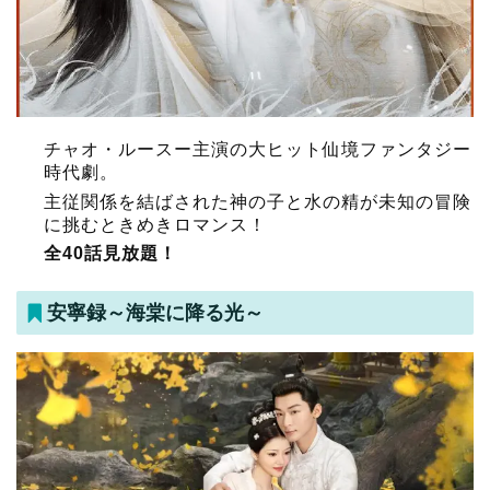
チャオ・ルースー主演の大ヒット仙境ファンタジー
時代劇。
主従関係を結ばされた神の子と水の精が未知の冒険
に挑むときめきロマンス！
全40話見放題！
安寧録～海棠に降る光～