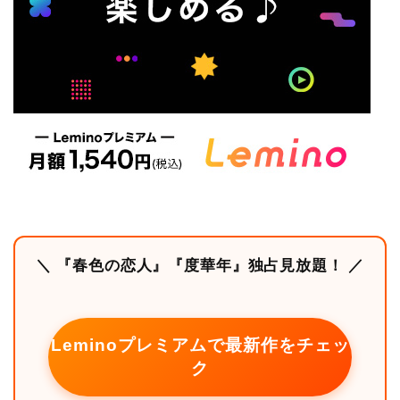
＼ 『春色の恋人』『度華年』独占見放題！ ／
Leminoプレミアムで最新作をチェッ
ク