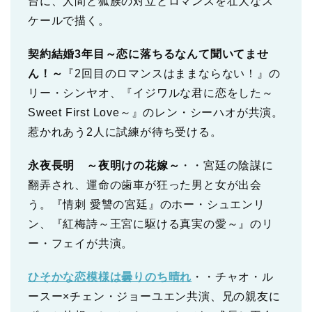
台に、人間と狐族の対立とロマンスを壮大なス
ケールで描く。
契約結婚3年目～恋に落ちるなんて聞いてませ
ん！～
『2回目のロマンスはままならない！』の
リー・シンヤオ、『イジワルな君に恋をした～
Sweet First Love～』のレン・シーハオが共演。
惹かれあう2人に試練が待ち受ける。
永夜長明 ～夜明けの花嫁～
・・宮廷の陰謀に
翻弄され、運命の歯車が狂った男と女が出会
う。『情刺 愛讐の宮廷』のホー・シュエンリ
ン、『紅梅詩～王宮に駆ける真実の愛～』のリ
ー・フェイが共演。
ひそかな恋模様は曇りのち晴れ
・・チャオ・ル
ースー×チェン・ジョーユエン共演、兄の親友に