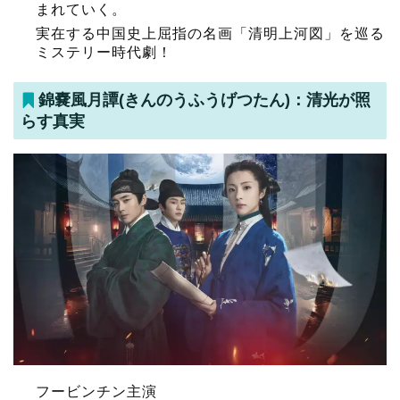
まれていく。
実在する中国史上屈指の名画「清明上河図」を巡る
ミステリー時代劇！
錦嚢風月譚(きんのうふうげつたん)：清光が照
らす真実
フービンチン主演