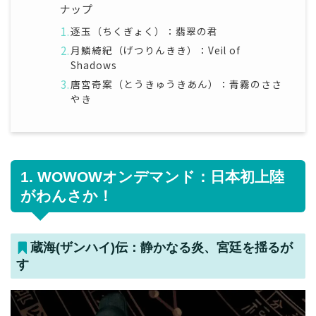
ナップ
逐玉（ちくぎょく）：翡翠の君
月鱗綺紀（げつりんきき）：Veil of
Shadows
唐宮奇案（とうきゅうきあん）：青霧のささ
やき
1. WOWOWオンデマンド：日本初上陸
がわんさか！
蔵海(ザンハイ)伝：静かなる炎、宮廷を揺るが
す