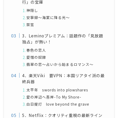
行」の宝庫
神隠し
安寧録～海棠に降る光～
禁宮
3．Leminoプレミアム：話題作の「見放題
独占」が熱い！
春色の恋人
愛憎の奴隷
翡翠の恋～占いから始まるロマンス～
4．楽天Viki 要VPN：本国リアタイ派の最
終兵器
太平年 swords into plowshares
愛の岸辺へ吾岸-To My Shore-
白日提灯 love beyond the grave
5．Netflix：クオリティ重視の最新ライン