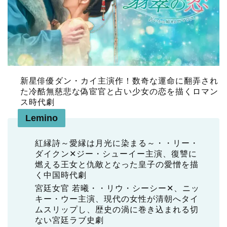
新星俳優ダン・カイ主演作！数奇な運命に翻弄され
た冷酷無慈悲な偽宦官と占い少女の恋を描くロマン
ス時代劇
Lemino
紅縁詩～愛縁は月光に染まる～・・リー・
ダイクン✕ジー・シューイー主演、復讐に
燃える王女と仇敵となった皇子の愛憎を描
く中国時代劇
宮廷女官 若曦・・リウ・シーシー✕、ニッ
キー・ウー主演、現代の女性が清朝へタイ
ムスリップし、歴史の渦に巻き込まれる切
ない宮廷ラブ史劇