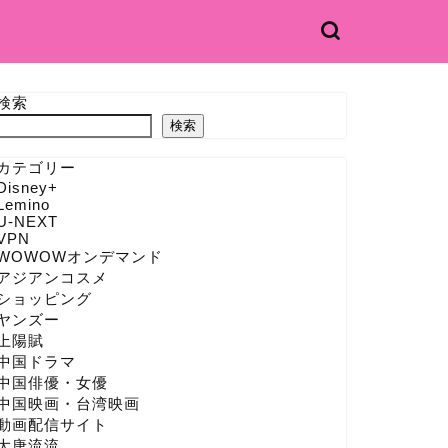
検索
検索
カテゴリー
Disney+
Lemino
U-NEXT
VPN
WOWOWオンデマンド
アジアンコスメ
ショッピング
ヤンズー
上陽賦
中国ドラマ
中国俳優・女優
中国映画・台湾映画
動画配信サイト
大唐流流