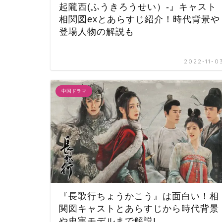
起隴西(ふうきろうせい）‐』キャスト
相関図exとあらすじ紹介！時代背景や
登場人物の解説も
2022-11-0
中国ドラマ
『長歌行ちょうかこう』は面白い！相
関図キャストとあらすじから時代背景
や史実モデルまで解説!