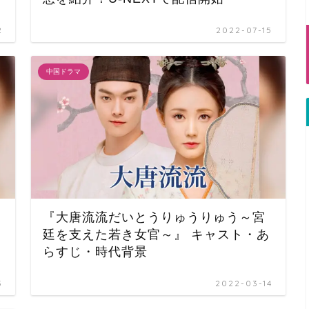
2
2022-07-15
中国ドラマ
『大唐流流だいとうりゅうりゅう～宮
廷を支えた若き女官～』 キャスト・あ
らすじ・時代背景
3
2022-03-14