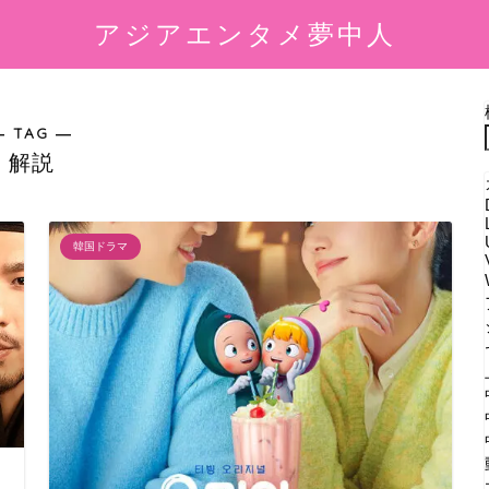
アジアエンタメ夢中人
― TAG ―
解説
韓国ドラマ
風