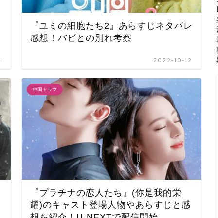
『ユミの細胞たち2』あらすじネタバレ
感想！バビとの別れ考察
3
2022-10-12
中国ドラマ
『プラチナの恋人たち』(你是我的栄
耀)のキャスト登場人物やあらすじと感
想を紹介！U-NEXTで配信開始