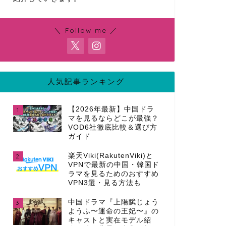
＼ Follow me ／
人気記事ランキング
【2026年最新】中国ドラ
1
マを見るならどこが最強？
VOD6社徹底比較＆選び方
ガイド
楽天Viki(RakutenViki)と
2
VPNで最新の中国・韓国ド
ラマを見るためのおすすめ
VPN3選・見る方法も
中国ドラマ『上陽賦じょう
3
ようふ〜運命の王妃〜』の
キャストと実在モデル紹