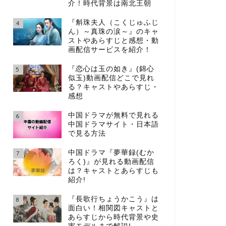
介！時代背景は南北王朝
『斛珠夫人（こくじゅふじ
4
ん）～真珠の涙～』のキャ
ストやあらすじと感想・動
画配信サービスを紹介！
『恋心は玉の如き』(錦心
5
似玉)動画配信どこで見れ
る？キャストやあらすじ・
感想
中国ドラマが無料で見れる
6
中国ドラマサイト・日本語
で見る方法
中国ドラマ『夢華録(むか
7
ろく)』が見れる動画配信
は？キャストとあらすじも
紹介!
『長歌行ちょうかこう』は
8
面白い！相関図キャストと
あらすじから時代背景や史