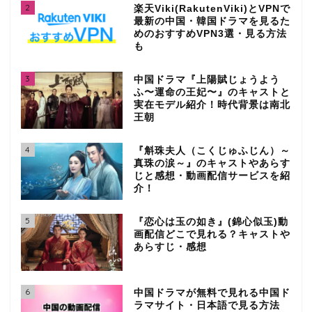
2
楽天Viki(RakutenViki)とVPNで
最新の中国・韓国ドラマを見るた
めのおすすめVPN3選・見る方法
も
3
中国ドラマ『上陽賦じょうよう
ふ〜運命の王妃〜』のキャストと
実在モデル紹介！時代背景は南北
王朝
4
『斛珠夫人（こくじゅふじん）～
真珠の涙～』のキャストやあらす
じと感想・動画配信サービスを紹
介！
5
『恋心は玉の如き』(錦心似玉)動
画配信どこで見れる？キャストや
あらすじ・感想
6
中国ドラマが無料で見れる中国ド
ラマサイト・日本語で見る方法