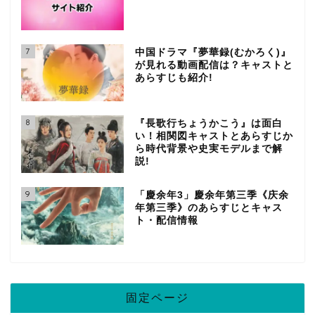
7
中国ドラマ『夢華録(むかろく)』
が見れる動画配信は？キャストと
あらすじも紹介!
8
『長歌行ちょうかこう』は面白
い！相関図キャストとあらすじか
ら時代背景や史実モデルまで解
説!
9
「慶余年3」慶余年第三季《庆余
年第三季》のあらすじとキャス
ト・配信情報
固定ページ