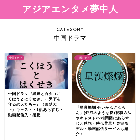
アジアエンタメ夢中人
― CATEGORY ―
中国ドラマ
中国ドラマ
中国ドラマ
中国ドラマ『黒豊と白夕（こ
くほうとはくせき）～天下を
守る恋人たち～』（且試天
『星漢燦爛 せいかんさんら
下）キャスト・1話あらすじ・
ん』(銀河のような愛)視聴方法
動画配信先・感想
やキャストex相関図にあらす
じと感想・時代背景と史実モ
デル・動画配信サービスも紹
介！