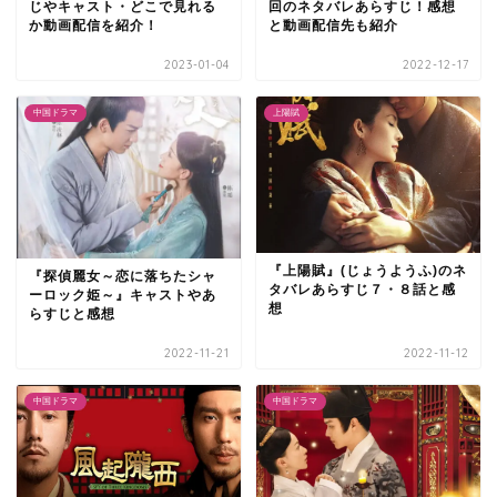
じやキャスト・どこで見れる
回のネタバレあらすじ！感想
か動画配信を紹介！
と動画配信先も紹介
2023-01-04
2022-12-17
中国ドラマ
上陽賦
『上陽賦』(じょうようふ)のネ
『探偵麗女～恋に落ちたシャ
タバレあらすじ７・８話と感
ーロック姫～』キャストやあ
想
らすじと感想
2022-11-21
2022-11-12
中国ドラマ
中国ドラマ