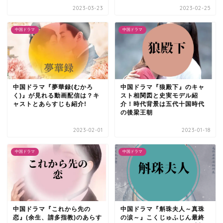
2023-03-23
2023-02-25
中国ドラマ
中国ドラマ
中国ドラマ『夢華録(むかろ
中国ドラマ『狼殿下』のキャ
く)』が見れる動画配信は？キ
スト相関図と史実モデル紹
ャストとあらすじも紹介!
介！時代背景は五代十国時代
の後梁王朝
2023-02-01
2023-01-18
中国ドラマ
中国ドラマ
中国ドラマ『これから先の
中国ドラマ『斛珠夫人～真珠
恋』(余生、請多指教)のあらす
の涙～』こくじゅふじん最終