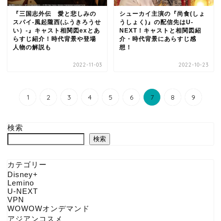
『三国志外伝 愛と悲しみの
シューカイ主演の『尚食(しょ
スパイ‐風起隴西(ふうきろうせ
うしょく)』の配信先はU-
い）‐』キャスト相関図exとあ
NEXT！キャストと相関図紹
らすじ紹介！時代背景や登場
介・時代背景にあらすじ感
人物の解説も
想！
2022-11-03
2022-10-23
1
2
3
4
5
6
7
8
9
検索
検索
カテゴリー
Disney+
Lemino
U-NEXT
VPN
WOWOWオンデマンド
アジアンコスメ